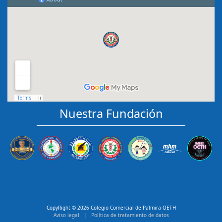
Nuestra Fundación
CopyRight ©
2026 Colegio Comercial de Palmira OETH
Aviso legal
|
Política de tratamiento de datos